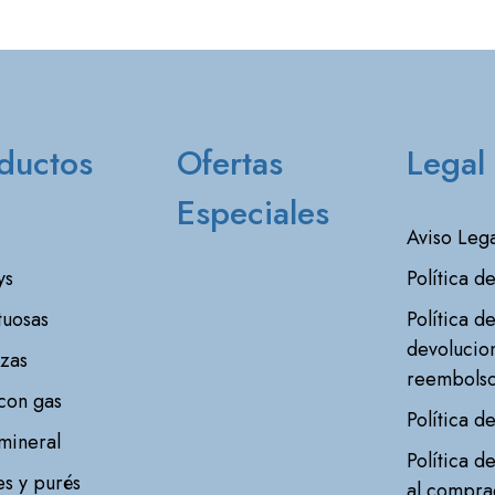
ductos
Ofertas
Legal
Especiales
Aviso Lega
ys
Política d
tuosas
Política d
devolucio
zas
reembols
con gas
Política d
mineral
Política d
s y purés
al compra