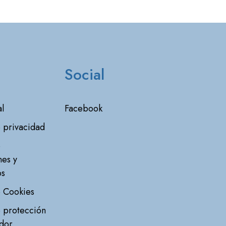
Social
l
Facebook
e privacidad
e
nes y
os
e Cookies
e protección
dor