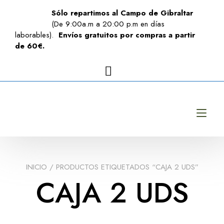
Sólo repartimos al Campo de Gibraltar
(De 9:00a.m a 20:00 p.m en días
laborables).
Envíos gratuitos por compras a partir
de 60€.
Alt
INICIO
/ PRODUCTOS ETIQUETADOS “CAJA 2 UDS”
CAJA 2 UDS