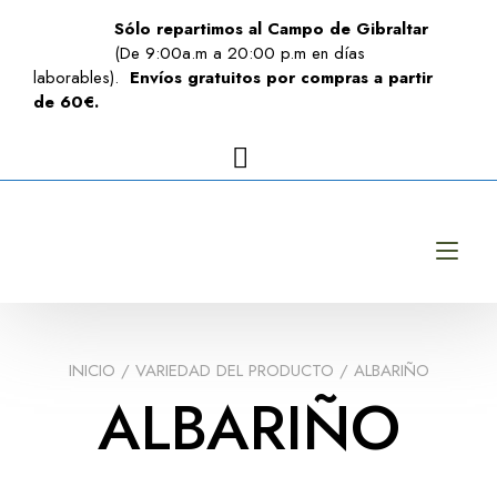
Sólo repartimos al Campo de Gibraltar
(De 9:00a.m a 20:00 p.m en días
laborables).
Envíos gratuitos por compras a partir
de 60€.
Alt
INICIO
/ VARIEDAD DEL PRODUCTO / ALBARIÑO
ALBARIÑO