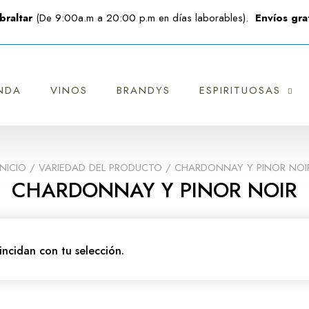
braltar
(De 9:00a.m a 20:00 p.m en días laborables).
Envíos grat
NDA
VINOS
BRANDYS
ESPIRITUOSAS
INICIO
/ VARIEDAD DEL PRODUCTO / CHARDONNAY Y PINOR NOI
CHARDONNAY Y PINOR NOIR
ncidan con tu selección.