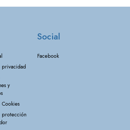
Social
l
Facebook
e privacidad
e
nes y
os
e Cookies
e protección
dor