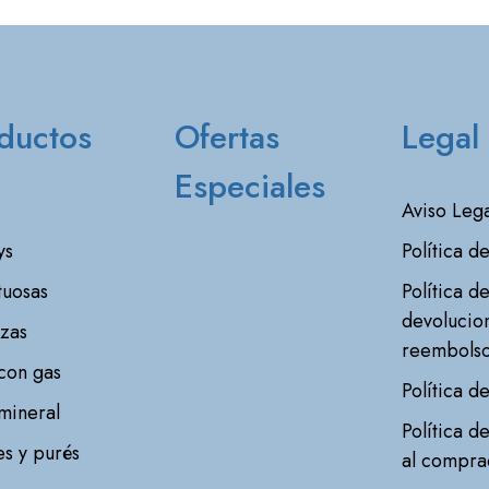
ductos
Ofertas
Legal
Especiales
Aviso Lega
ys
Política d
tuosas
Política d
devolucio
zas
reembols
con gas
Política d
mineral
Política d
s y purés
al compra