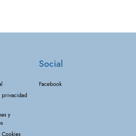
Social
l
Facebook
e privacidad
e
nes y
os
e Cookies