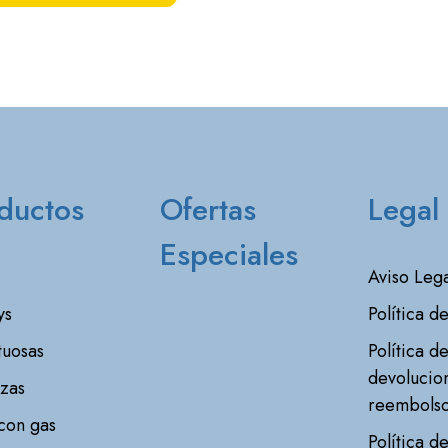
ductos
Ofertas
Legal
Especiales
Aviso Lega
ys
Política d
tuosas
Política d
devolucio
zas
reembols
con gas
Política d