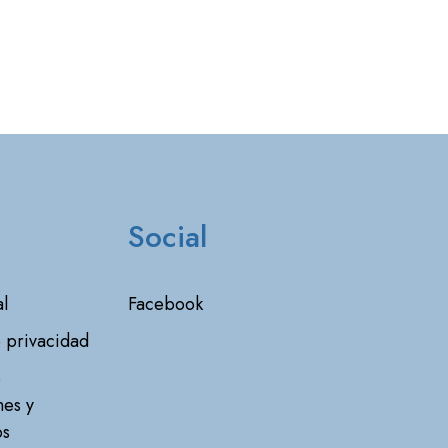
Social
l
Facebook
e privacidad
e
nes y
os