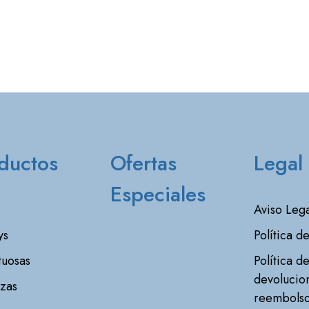
ductos
Ofertas
Legal
Especiales
Aviso Lega
ys
Política d
tuosas
Política d
devolucio
zas
reembols