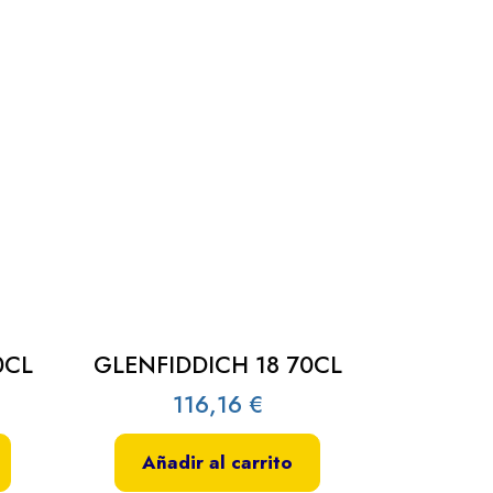
0CL
GLENFIDDICH 18 70CL
116,16
€
Añadir al carrito