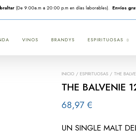
braltar
(De 9:00a.m a 20:00 p.m en días laborables).
Envíos grat
NDA
VINOS
BRANDYS
ESPIRITUOSAS
INICIO
/
ESPIRITUOSAS
/ THE BALVE
THE BALVENIE 1
68,97
€
UN SINGLE MALT DE