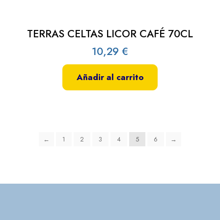
TERRAS CELTAS LICOR CAFÉ 70CL
10,29
€
Añadir al carrito
←
1
2
3
4
5
6
→